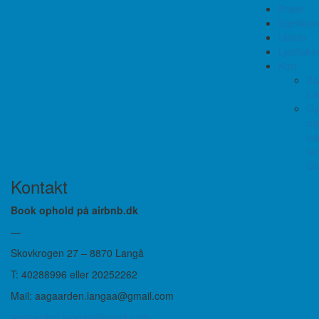
Priser
Egeskov
Udeliv
Lystfiske
Kort
Zo
La
Cy
og
va
la
Gu
Kontakt
Book ophold på airbnb.dk
—
Skovkrogen 27 – 8870 Langå
T: 40288996 eller 20252262
Mail: aagaarden.langaa@gmail.com
aagaarden.langaa@gmail.com