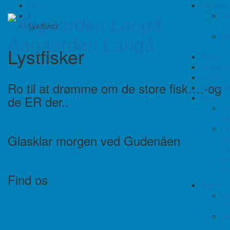
Home
Værelser
/
Væ
Lystfisker
1
Aagaarden Langå
Væ
2
Lystfisker
Priser
Egeskov
Udeliv
Ro til at drømme om de store fisk….-og
Lystfiske
de ER der..
Kort
Zo
La
Cy
Glasklar morgen ved Gudenåen
og
va
la
Gu
Find os
Værelser
Væ
1
Væ
2