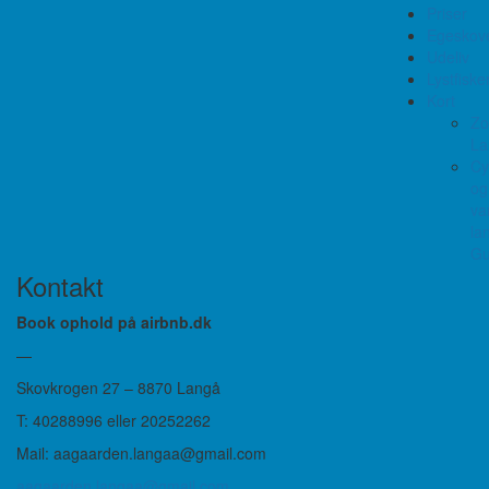
Priser
Egeskov
Udeliv
Lystfiske
Kort
Zo
La
Cy
og
va
la
Gu
Kontakt
Book ophold på airbnb.dk
—
Skovkrogen 27 – 8870 Langå
T: 40288996 eller 20252262
Mail: aagaarden.langaa@gmail.com
aagaarden.langaa@gmail.com